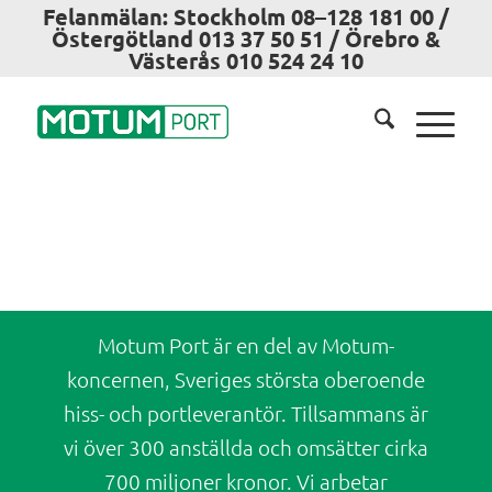
Felanmälan: Stockholm 08–128 181 00 /
Östergötland 013 37 50 51 / Örebro &
Västerås 010 524 24 10
Motum Port är en del av Motum-
koncernen, Sveriges största oberoende
hiss- och portleverantör. Tillsammans är
vi över 300 anställda och omsätter cirka
700 miljoner kronor. Vi arbetar