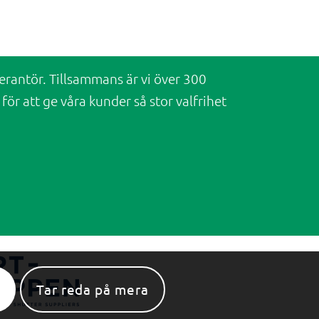
rantör. Tillsammans är vi över 300
ör att ge våra kunder så stor valfrihet
Tar reda på mera