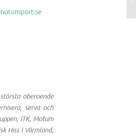
motumport.se
största oberoende
ernisera, serva och
gruppen, ITK, Motum
sk Hiss i Värmland,