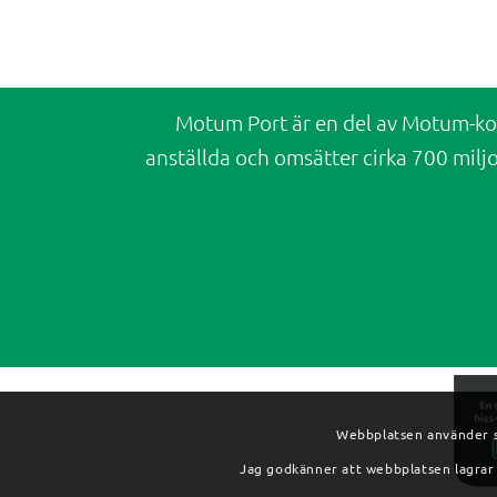
Motum Port är en del av Motum-kon
anställda och omsätter cirka 700 miljo
Webbplatsen använder si
Jag godkänner att webbplatsen lagrar 