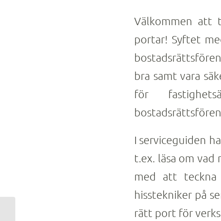
Välkommen att t
portar! Syftet me
bostadsrättsfören
bra samt vara säk
för fastighets
bostadsrättsfören
I serviceguiden ha
t.ex. läsa om vad
med att teckna 
hisstekniker på se
rätt port för ver
Mitsubishi Electric blir