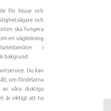
e för hissar och
astighetsägare och
porten ska fungera
 som en vägledning
elseledamöter i
sk bakgrund.
portservice. Du kan
åll, om fördelarna
 av våra duktiga
t är viktigt att ha